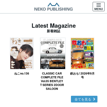
MENU
Latest Magazine
新着雑誌
ねこno.136
CLASSIC CAR
鉄おも! 2026年9月
Ｎ
COMPLETE FILE
号
Vol.05 BENTLEY
MO
T SERIES 2DOOR
SALOON
全てを見る