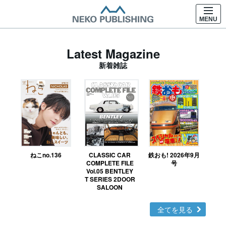
MENU
Latest Magazine
新着雑誌
ねこno.136
CLASSIC CAR
鉄おも! 2026年9月
Ｎ
COMPLETE FILE
号
Vol.05 BENTLEY
MO
T SERIES 2DOOR
SALOON
全てを見る