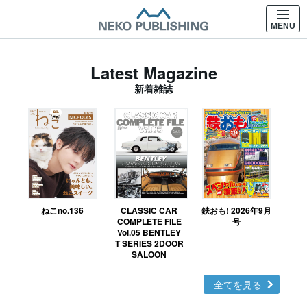
MENU
Latest Magazine
新着雑誌
ねこno.136
CLASSIC CAR
鉄おも! 2026年9月
Ｎ
COMPLETE FILE
号
Vol.05 BENTLEY
MO
T SERIES 2DOOR
SALOON
全てを見る