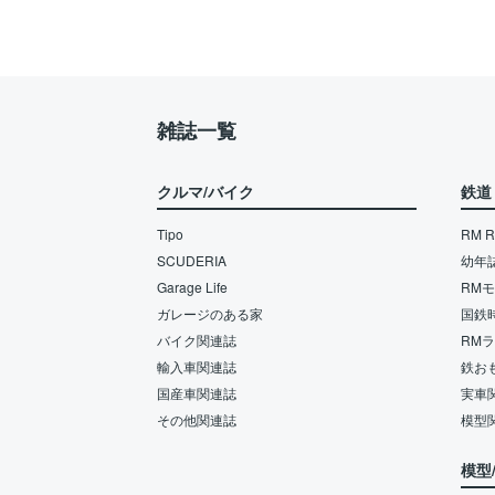
雑誌一覧
クルマ/バイク
鉄道
Tipo
RM Re
SCUDERIA
幼年
Garage Life
RM
ガレージのある家
国鉄
バイク関連誌
RM
輸入車関連誌
鉄お
国産車関連誌
実車
その他関連誌
模型
模型