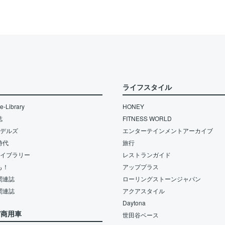
ライフスタイル
-Library
HONEY
誌
FITNESS WORLD
モデルズ
エンターテインメントアーカイブ
時代
旅行
ライブラリー
レストランガイド
も！
アッププラス
関連誌
ローリングストーンジャパン
関連誌
アクアスタイル
Daytona
/商用車
世田谷ベース