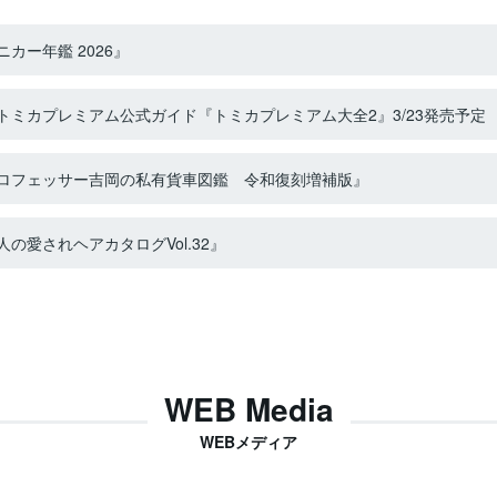
カー年鑑 2026』
ミカプレミアム公式ガイド『トミカプレミアム大全2』3/23発売予定
ロフェッサー吉岡の私有貨車図鑑 令和復刻増補版』
の愛されヘアカタログVol.32』
WEB Media
WEBメディア