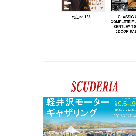
ねこno.136
CLASSIC
COMPLETE FIL
BENTLEY T 
2DOOR SA