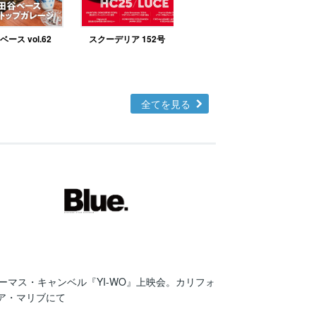
ース vol.62
スクーデリア 152号
北欧テイストの部屋づ
くりno.48
全てを見る