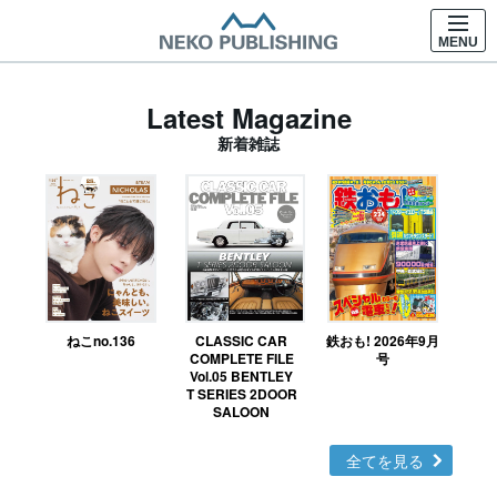
MENU
Latest Magazine
新着雑誌
ねこno.136
CLASSIC CAR
鉄おも! 2026年9月
Ｎ
COMPLETE FILE
号
Vol.05 BENTLEY
MO
T SERIES 2DOOR
SALOON
全てを見る