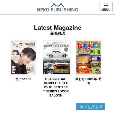
MENU
Latest Magazine
新着雑誌
ねこno.136
CLASSIC CAR
鉄おも! 2026年9月
Ｎ
COMPLETE FILE
号
Vol.05 BENTLEY
MO
T SERIES 2DOOR
SALOON
全てを見る