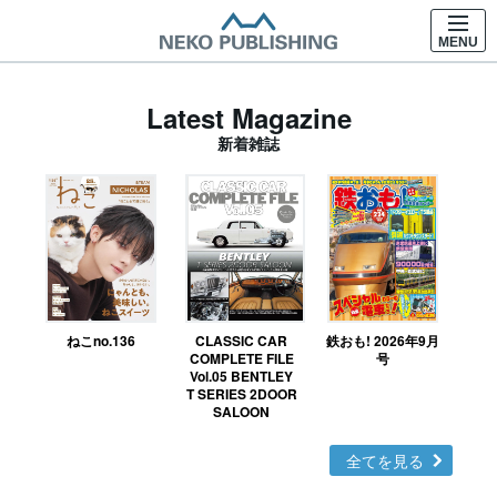
MENU
Latest Magazine
新着雑誌
ねこno.136
CLASSIC CAR
鉄おも! 2026年9月
Ｎ
COMPLETE FILE
号
Vol.05 BENTLEY
MO
T SERIES 2DOOR
SALOON
全てを見る