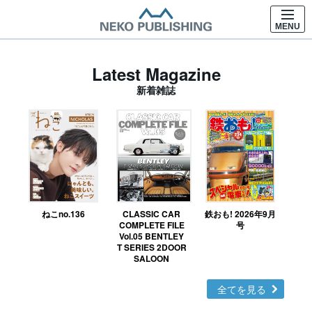
MENU
Latest Magazine
新着雑誌
ねこno.136
CLASSIC CAR
鉄おも! 2026年9月
Ｎ
COMPLETE FILE
号
Vol.05 BENTLEY
MO
T SERIES 2DOOR
SALOON
全てを見る