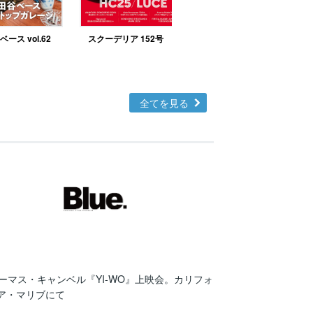
ース vol.62
スクーデリア 152号
北欧テイストの部屋づ
くりno.48
全てを見る