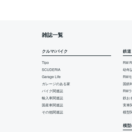
雑誌一覧
クルマ/バイク
鉄道
Tipo
RM Re
SCUDERIA
幼年
Garage Life
RM
ガレージのある家
国鉄
バイク関連誌
RM
輸入車関連誌
鉄お
国産車関連誌
実車
その他関連誌
模型
模型