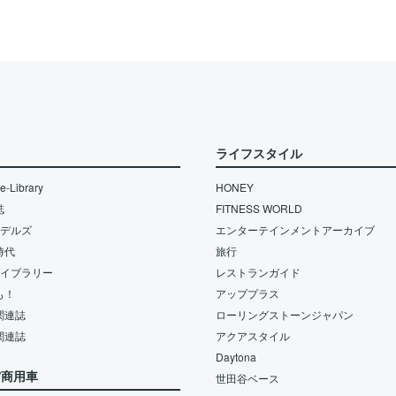
ライフスタイル
-Library
HONEY
誌
FITNESS WORLD
モデルズ
エンターテインメントアーカイブ
時代
旅行
ライブラリー
レストランガイド
も！
アッププラス
関連誌
ローリングストーンジャパン
関連誌
アクアスタイル
Daytona
/商用車
世田谷ベース