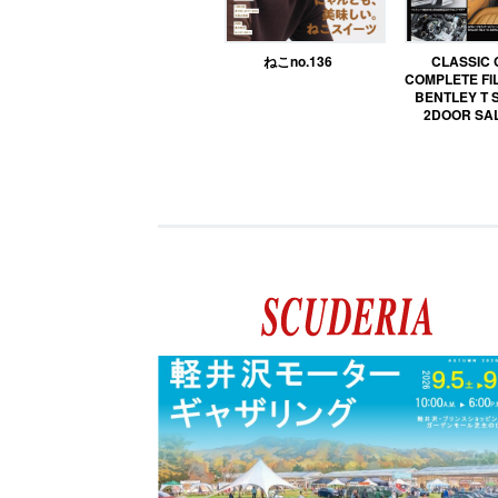
ねこno.136
CLASSIC
COMPLETE FIL
BENTLEY T 
2DOOR SA