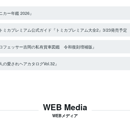
カー年鑑 2026』
ミカプレミアム公式ガイド『トミカプレミアム大全2』3/23発売予定
ロフェッサー吉岡の私有貨車図鑑 令和復刻増補版』
の愛されヘアカタログVol.32』
WEB Media
WEBメディア