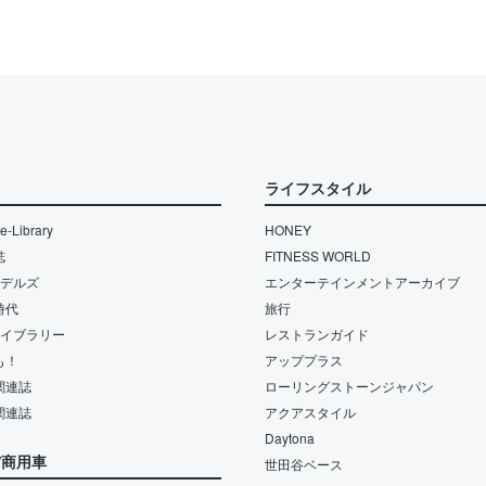
ライフスタイル
-Library
HONEY
誌
FITNESS WORLD
モデルズ
エンターテインメントアーカイブ
時代
旅行
ライブラリー
レストランガイド
も！
アッププラス
関連誌
ローリングストーンジャパン
関連誌
アクアスタイル
Daytona
/商用車
世田谷ベース