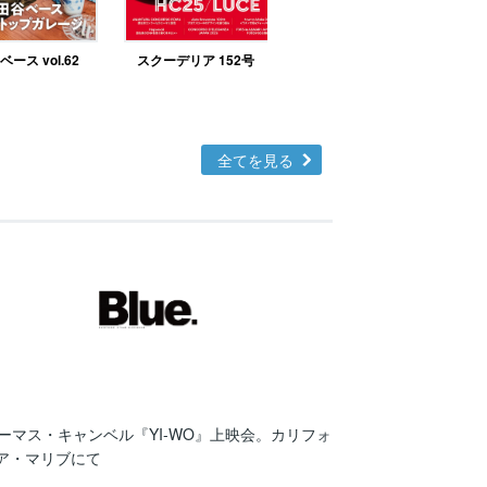
ース vol.62
スクーデリア 152号
北欧テイストの部屋づ
くりno.48
全てを見る