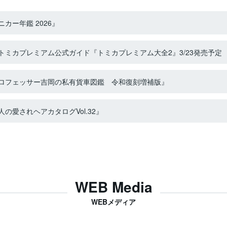
カー年鑑 2026』
ミカプレミアム公式ガイド『トミカプレミアム大全2』3/23発売予定
ロフェッサー吉岡の私有貨車図鑑 令和復刻増補版』
の愛されヘアカタログVol.32』
WEB Media
WEBメディア