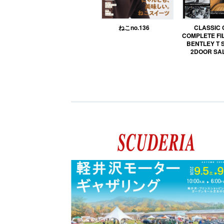
ねこno.136
CLASSIC
COMPLETE FIL
BENTLEY T 
2DOOR SA