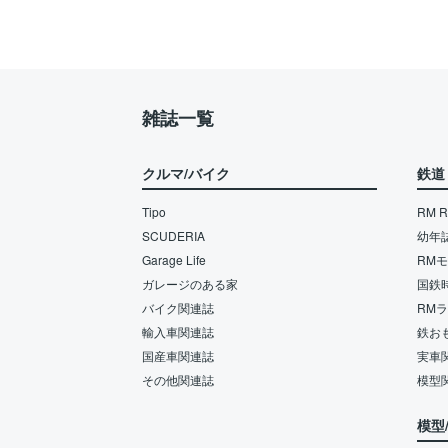
雑誌一覧
クルマ/バイク
鉄道
Tipo
RM Re
SCUDERIA
幼年
Garage Life
RM
ガレージのある家
国鉄
バイク関連誌
RM
輸入車関連誌
鉄お
国産車関連誌
実車
その他関連誌
模型
模型