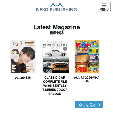
MENU
Latest Magazine
新着雑誌
ねこno.136
CLASSIC CAR
鉄おも! 2026年9月
Ｎ
COMPLETE FILE
号
Vol.05 BENTLEY
MO
T SERIES 2DOOR
SALOON
全てを見る