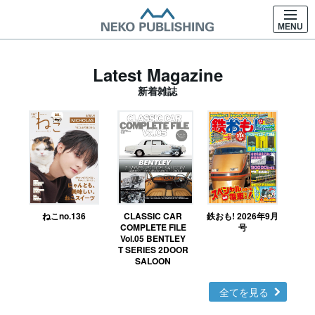
MENU
Latest Magazine
新着雑誌
ねこno.136
CLASSIC CAR
鉄おも! 2026年9月
Ｎ
COMPLETE FILE
号
Vol.05 BENTLEY
MO
T SERIES 2DOOR
SALOON
全てを見る