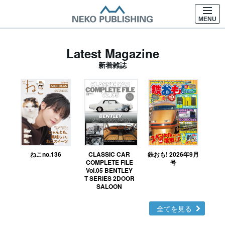
MENU
Latest Magazine
新着雑誌
ねこno.136
CLASSIC CAR
鉄おも! 2026年9月
Ｎ
COMPLETE FILE
号
Vol.05 BENTLEY
MO
T SERIES 2DOOR
SALOON
全てを見る