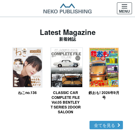
MENU
Latest Magazine
新着雑誌
ねこno.136
CLASSIC CAR
鉄おも! 2026年9月
Ｎ
COMPLETE FILE
号
Vol.05 BENTLEY
MO
T SERIES 2DOOR
SALOON
全てを見る