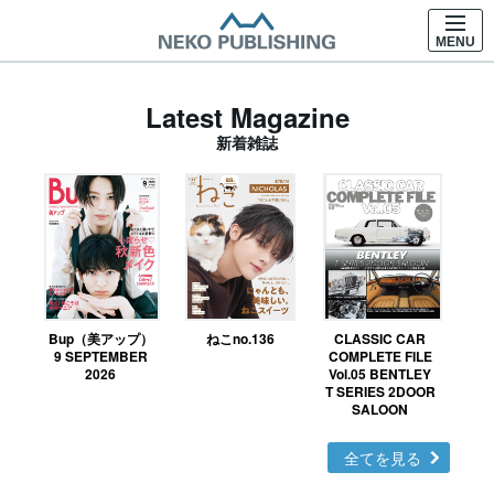
MENU
Latest Magazine
新着雑誌
Bup（美アップ）
ねこno.136
CLASSIC CAR
鉄お
9 SEPTEMBER
COMPLETE FILE
2026
Vol.05 BENTLEY
T SERIES 2DOOR
SALOON
全てを見る