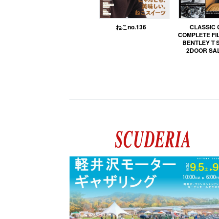
ねこno.136
CLASSIC
COMPLETE FIL
BENTLEY T 
2DOOR SA