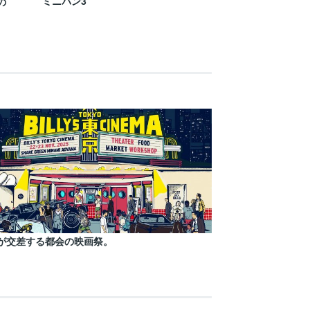
ミニバン3
の
が交差する都会の映画祭。