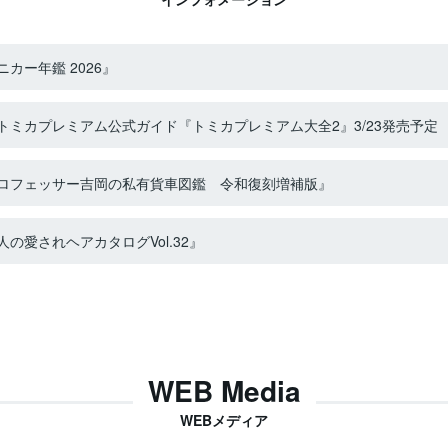
カー年鑑 2026』
ミカプレミアム公式ガイド『トミカプレミアム大全2』3/23発売予定
ロフェッサー吉岡の私有貨車図鑑 令和復刻増補版』
の愛されヘアカタログVol.32』
WEB Media
WEBメディア