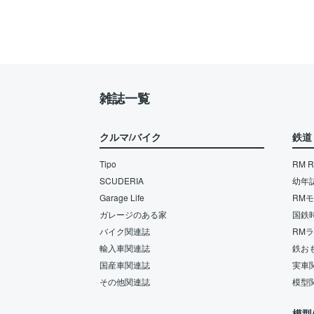
雑誌一覧
クルマ/バイク
鉄道
Tipo
RM Re
SCUDERIA
幼年
Garage Life
RM
ガレージのある家
国鉄
バイク関連誌
RM
輸入車関連誌
鉄お
国産車関連誌
実車
その他関連誌
模型
模型