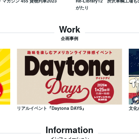
・マガジン 455 貨物列車2023
Re-Library12 所沢車輌工場も
がたり
Work
企画事例
リアルイベント『Daytona DAYS』
文化
Information
インフォメーション