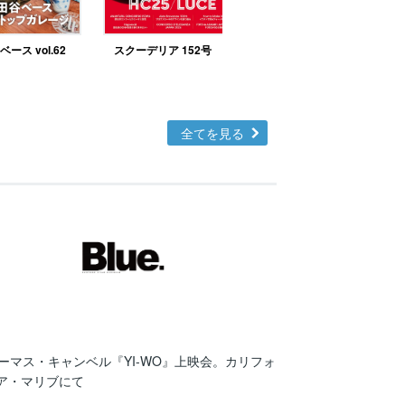
ース vol.62
スクーデリア 152号
北欧テイストの部屋づ
くりno.48
全てを見る