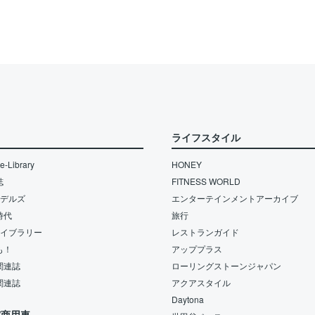
ライフスタイル
-Library
HONEY
誌
FITNESS WORLD
モデルズ
エンターテインメントアーカイブ
時代
旅行
ライブラリー
レストランガイド
も！
アッププラス
関連誌
ローリングストーンジャパン
関連誌
アクアスタイル
Daytona
/商用車