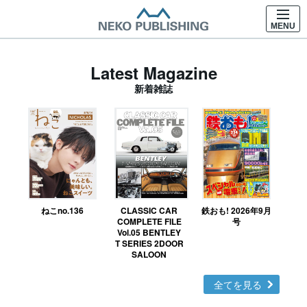
MENU
Latest Magazine
新着雑誌
ねこno.136
CLASSIC CAR
鉄おも! 2026年9月
Ｎ
COMPLETE FILE
号
Vol.05 BENTLEY
MO
T SERIES 2DOOR
SALOON
全てを見る