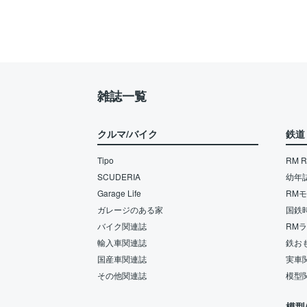
雑誌一覧
クルマ/バイク
鉄道
Tipo
RM Re
SCUDERIA
幼年
Garage Life
RM
ガレージのある家
国鉄
バイク関連誌
RM
輸入車関連誌
鉄お
国産車関連誌
実車
その他関連誌
模型
模型