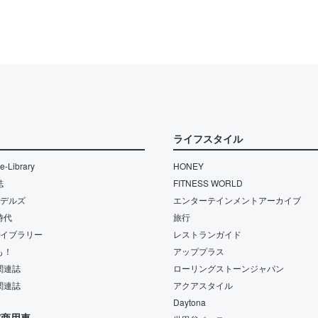
ライフスタイル
-Library
HONEY
誌
FITNESS WORLD
モデルズ
エンターテインメントアーカイブ
時代
旅行
ライブラリー
レストランガイド
も！
アッププラス
関連誌
ローリングストーンジャパン
関連誌
アクアスタイル
Daytona
/商用車