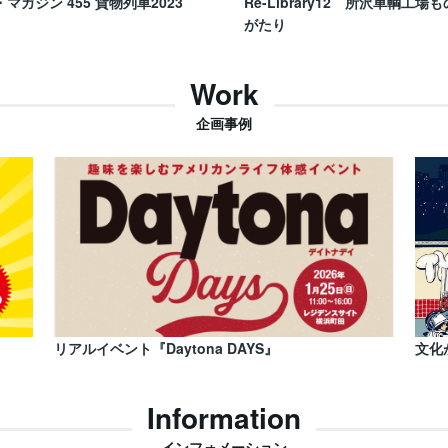
・マガジン 455 貨物列車2023
Re-Library12 所沢車輌工場も
がたり
Work
企画事例
リアルイベント『Daytona DAYS』
文化
Information
インフォメーション