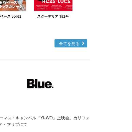
ース vol.62
スクーデリア 152号
北欧テイストの部屋づ
くりno.48
全てを見る