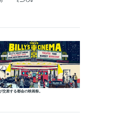
ミニバン3
の
が交差する都会の映画祭。