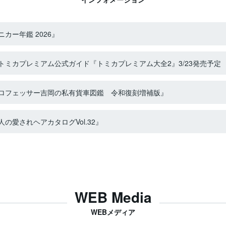
カー年鑑 2026』
ミカプレミアム公式ガイド『トミカプレミアム大全2』3/23発売予定
ロフェッサー吉岡の私有貨車図鑑 令和復刻増補版』
の愛されヘアカタログVol.32』
WEB Media
WEBメディア