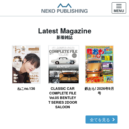
MENU
Latest Magazine
新着雑誌
ねこno.136
CLASSIC CAR
鉄おも! 2026年9月
Ｎ
COMPLETE FILE
号
Vol.05 BENTLEY
MO
T SERIES 2DOOR
SALOON
全てを見る