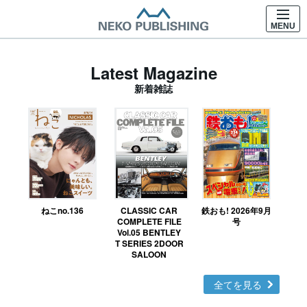
MENU
Latest Magazine
新着雑誌
ねこno.136
CLASSIC CAR
鉄おも! 2026年9月
Ｎ
COMPLETE FILE
号
Vol.05 BENTLEY
MO
T SERIES 2DOOR
SALOON
全てを見る