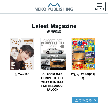
MENU
Latest Magazine
新着雑誌
ねこno.136
CLASSIC CAR
鉄おも! 2026年9月
Ｎ
COMPLETE FILE
号
Vol.05 BENTLEY
MO
T SERIES 2DOOR
SALOON
全てを見る