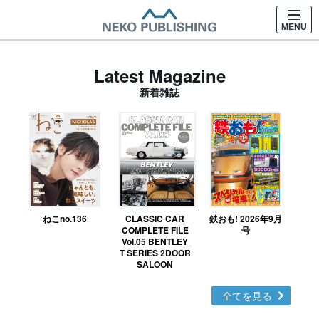
MENU
Latest Magazine
新着雑誌
ねこno.136
CLASSIC CAR
鉄おも! 2026年9月
Ｎ
COMPLETE FILE
号
Vol.05 BENTLEY
MO
T SERIES 2DOOR
SALOON
全てを見る