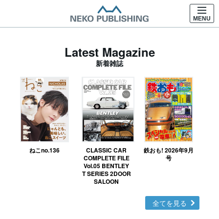
MENU
Latest Magazine
新着雑誌
ねこno.136
CLASSIC CAR
鉄おも! 2026年9月
Ｎ
COMPLETE FILE
号
Vol.05 BENTLEY
MO
T SERIES 2DOOR
SALOON
全てを見る