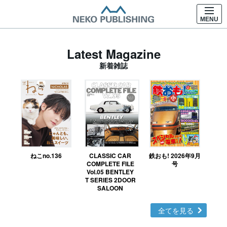
MENU
Latest Magazine
新着雑誌
ねこno.136
CLASSIC CAR
鉄おも! 2026年9月
Ｎ
COMPLETE FILE
号
Vol.05 BENTLEY
MO
T SERIES 2DOOR
SALOON
全てを見る