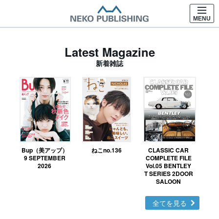
MENU
Latest Magazine
新着雑誌
Bup（美アップ）
ねこno.136
CLASSIC CAR
鉄お
9 SEPTEMBER
COMPLETE FILE
2026
Vol.05 BENTLEY
T SERIES 2DOOR
SALOON
全てを見る