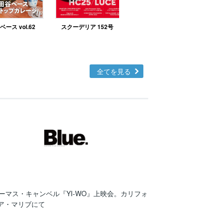
ース vol.62
スクーデリア 152号
北欧テイストの部屋づ
くりno.48
全てを見る