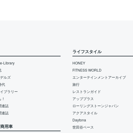
ライフスタイル
-Library
HONEY
誌
FITNESS WORLD
モデルズ
エンターテインメントアーカイブ
時代
旅行
ライブラリー
レストランガイド
も！
アッププラス
関連誌
ローリングストーンジャパン
関連誌
アクアスタイル
Daytona
/商用車
世田谷ベース