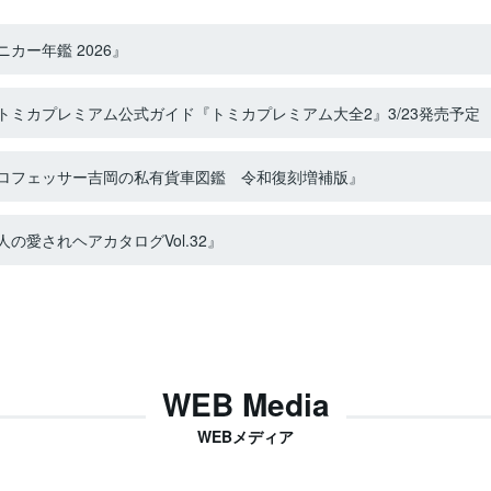
カー年鑑 2026』
ミカプレミアム公式ガイド『トミカプレミアム大全2』3/23発売予定
ロフェッサー吉岡の私有貨車図鑑 令和復刻増補版』
の愛されヘアカタログVol.32』
WEB Media
WEBメディア