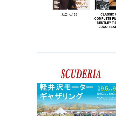
ねこno.136
CLASSIC
COMPLETE FIL
BENTLEY T 
2DOOR SA