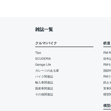
雑誌一覧
クルマ/バイク
鉄道
Tipo
RM Re
SCUDERIA
幼年
Garage Life
RM
ガレージのある家
国鉄
バイク関連誌
RM
輸入車関連誌
鉄お
国産車関連誌
実車
その他関連誌
模型
模型