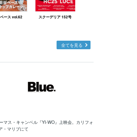
ース vol.62
スクーデリア 152号
北欧テイストの部屋づ
くりno.48
全てを見る