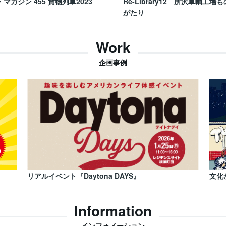
・マガジン 455 貨物列車2023
Re-Library12 所沢車輌工場も
がたり
Work
企画事例
リアルイベント『Daytona DAYS』
文化
Information
インフォメーション