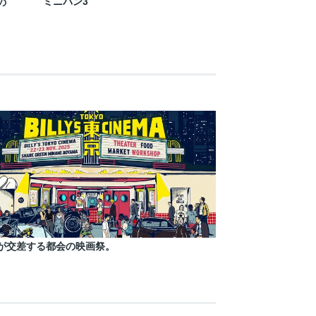
ミニバン3
の
が交差する都会の映画祭。