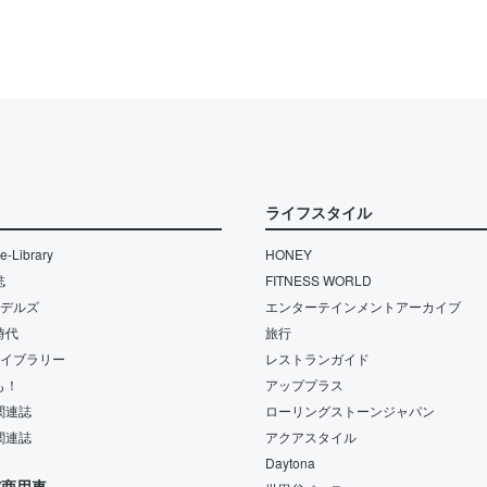
ライフスタイル
-Library
HONEY
誌
FITNESS WORLD
モデルズ
エンターテインメントアーカイブ
時代
旅行
ライブラリー
レストランガイド
も！
アッププラス
関連誌
ローリングストーンジャパン
関連誌
アクアスタイル
Daytona
/商用車