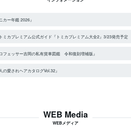
カー年鑑 2026』
ミカプレミアム公式ガイド『トミカプレミアム大全2』3/23発売予定
ロフェッサー吉岡の私有貨車図鑑 令和復刻増補版』
の愛されヘアカタログVol.32』
WEB Media
WEBメディア