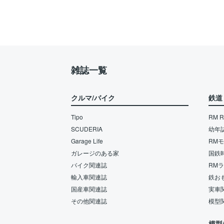
雑誌一覧
クルマ/バイク
鉄道
Tipo
RM Re
SCUDERIA
幼年
Garage Life
RM
ガレージのある家
国鉄
バイク関連誌
RM
輸入車関連誌
鉄お
国産車関連誌
実車
その他関連誌
模型
模型