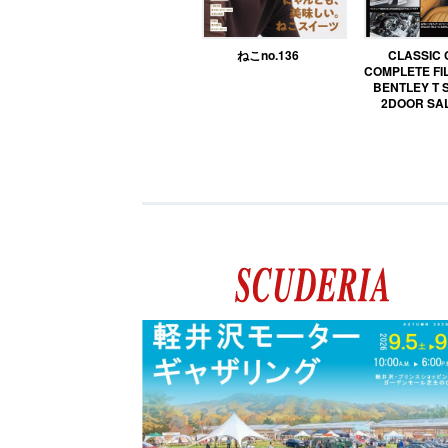
ねこno.136
CLASSIC
COMPLETE FIL
BENTLEY T 
2DOOR SA