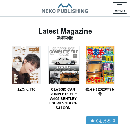
MENU
Latest Magazine
新着雑誌
ねこno.136
CLASSIC CAR
鉄おも! 2026年9月
Ｎ
COMPLETE FILE
号
Vol.05 BENTLEY
MO
T SERIES 2DOOR
SALOON
全てを見る