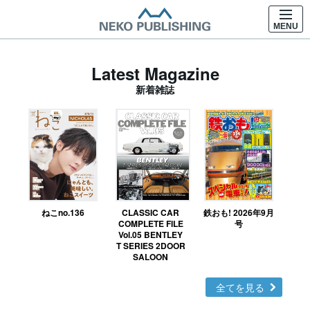
MENU
Latest Magazine
新着雑誌
ねこno.136
CLASSIC CAR
鉄おも! 2026年9月
Ｎ
COMPLETE FILE
号
Vol.05 BENTLEY
MO
T SERIES 2DOOR
SALOON
全てを見る