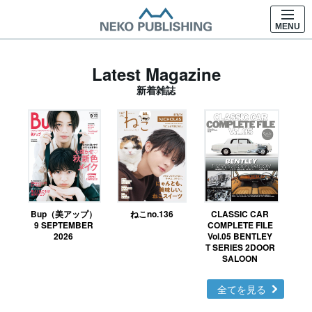
MENU
Latest Magazine
新着雑誌
Bup（美アップ）
ねこno.136
CLASSIC CAR
鉄お
9 SEPTEMBER
COMPLETE FILE
2026
Vol.05 BENTLEY
T SERIES 2DOOR
SALOON
全てを見る