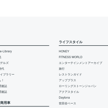
ライフスタイル
-Library
HONEY
誌
FITNESS WORLD
モデルズ
エンターテインメントアーカイブ
時代
旅行
ライブラリー
レストランガイド
も！
アッププラス
関連誌
ローリングストーンジャパン
関連誌
アクアスタイル
Daytona
/商用車
世田谷ベース