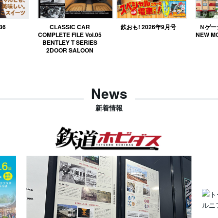
36
CLASSIC CAR
鉄おも! 2026年9月号
Ｎゲージ
COMPLETE FILE Vol.05
NEW MO
BENTLEY T SERIES
2DOOR SALOON
News
新着情報