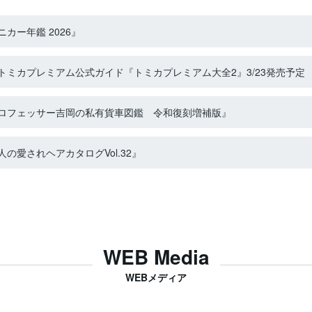
カー年鑑 2026』
ミカプレミアム公式ガイド『トミカプレミアム大全2』3/23発売予定
ロフェッサー吉岡の私有貨車図鑑 令和復刻増補版』
の愛されヘアカタログVol.32』
WEB Media
WEBメディア