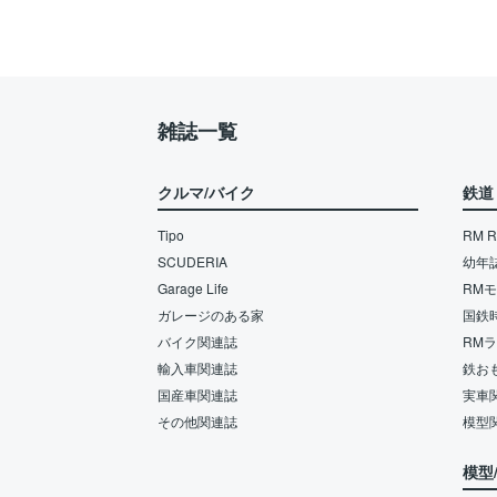
雑誌一覧
クルマ/バイク
鉄道
Tipo
RM Re
SCUDERIA
幼年
Garage Life
RM
ガレージのある家
国鉄
バイク関連誌
RM
輸入車関連誌
鉄お
国産車関連誌
実車
その他関連誌
模型
模型