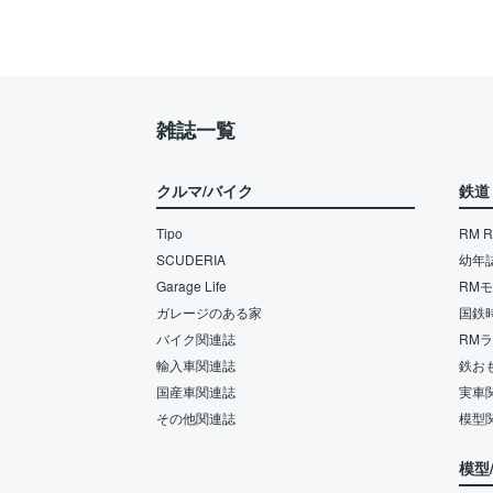
雑誌一覧
クルマ/バイク
鉄道
Tipo
RM Re
SCUDERIA
幼年
Garage Life
RM
ガレージのある家
国鉄
バイク関連誌
RM
輸入車関連誌
鉄お
国産車関連誌
実車
その他関連誌
模型
模型