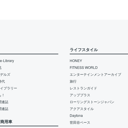
ライフスタイル
-Library
HONEY
誌
FITNESS WORLD
モデルズ
エンターテインメントアーカイブ
時代
旅行
ライブラリー
レストランガイド
も！
アッププラス
関連誌
ローリングストーンジャパン
関連誌
アクアスタイル
Daytona
/商用車
世田谷ベース