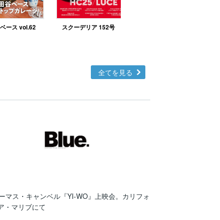
ース vol.62
スクーデリア 152号
北欧テイストの部屋づ
くりno.48
全てを見る