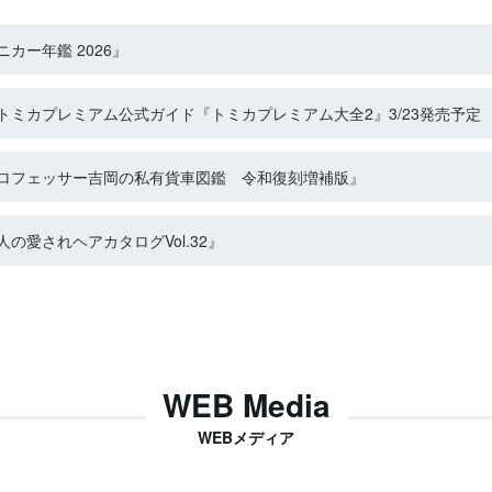
カー年鑑 2026』
ミカプレミアム公式ガイド『トミカプレミアム大全2』3/23発売予定
ロフェッサー吉岡の私有貨車図鑑 令和復刻増補版』
の愛されヘアカタログVol.32』
WEB Media
WEBメディア