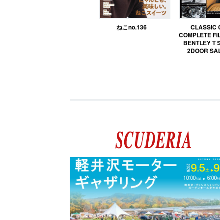
ねこno.136
CLASSIC
COMPLETE FIL
BENTLEY T 
2DOOR SA