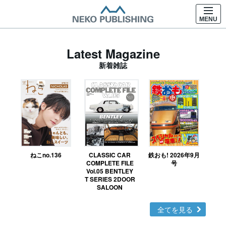
MENU
Latest Magazine
新着雑誌
ねこno.136
CLASSIC CAR
鉄おも! 2026年9月
Ｎ
COMPLETE FILE
号
Vol.05 BENTLEY
MO
T SERIES 2DOOR
SALOON
全てを見る