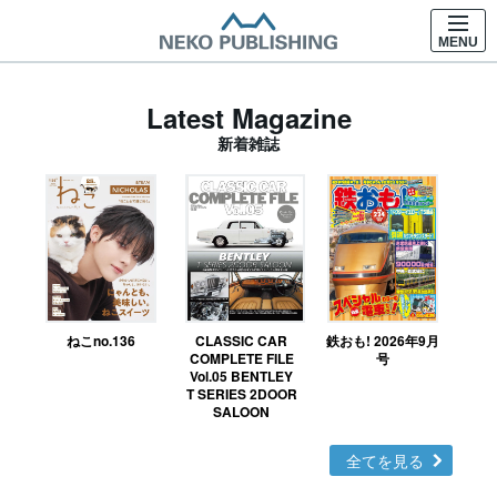
MENU
Latest Magazine
新着雑誌
ねこno.136
CLASSIC CAR
鉄おも! 2026年9月
Ｎ
COMPLETE FILE
号
Vol.05 BENTLEY
MO
T SERIES 2DOOR
SALOON
全てを見る