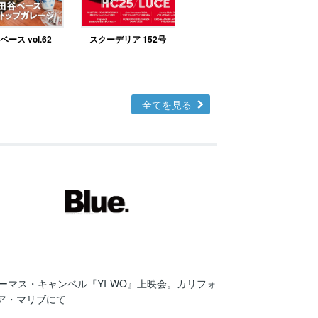
ース vol.62
スクーデリア 152号
北欧テイストの部屋づ
くりno.48
全てを見る