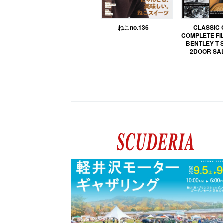
ねこno.136
CLASSIC
COMPLETE FIL
BENTLEY T 
2DOOR SA