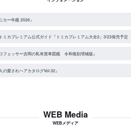
カー年鑑 2026』
ミカプレミアム公式ガイド『トミカプレミアム大全2』3/23発売予定
ロフェッサー吉岡の私有貨車図鑑 令和復刻増補版』
の愛されヘアカタログVol.32』
WEB Media
WEBメディア