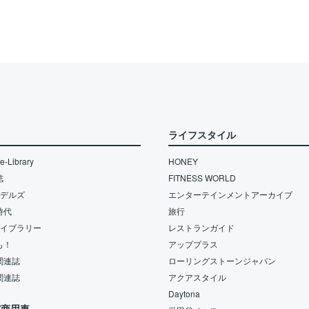
ライフスタイル
-Library
HONEY
誌
FITNESS WORLD
モデルズ
エンターテインメントアーカイブ
時代
旅行
ライブラリー
レストランガイド
も！
アッププラス
関連誌
ローリングストーンジャパン
関連誌
アクアスタイル
Daytona
/商用車