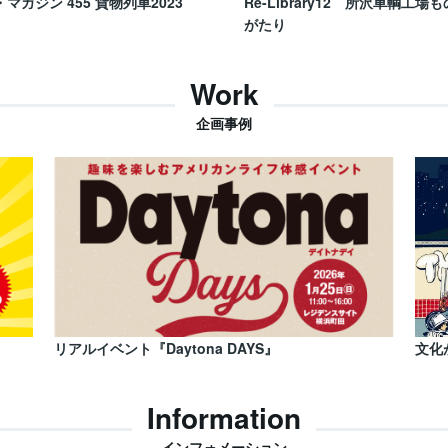
・マガジン 455 貨物列車2023
Re-Library12 所沢車輌工場も
がたり
Work
企画事例
リアルイベント『Daytona DAYS』
文化
Information
インフォメーション