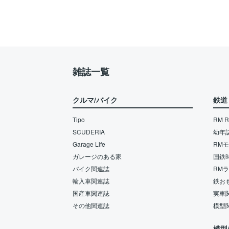
雑誌一覧
クルマ/バイク
鉄道
Tipo
RM Re
SCUDERIA
幼年
Garage Life
RM
ガレージのある家
国鉄
バイク関連誌
RM
輸入車関連誌
鉄お
国産車関連誌
実車
その他関連誌
模型
模型