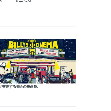
ミニバン3
の
が交差する都会の映画祭。