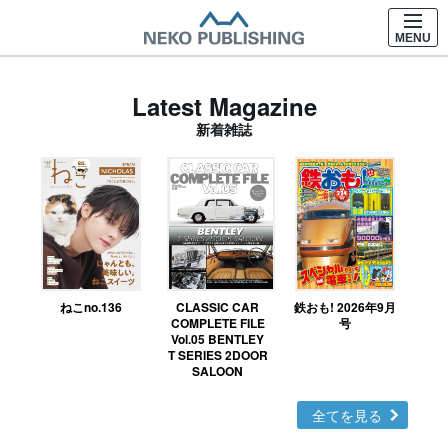
MENU
Latest Magazine
新着雑誌
ねこno.136
CLASSIC CAR
鉄おも! 2026年9月
Ｎ
COMPLETE FILE
号
Vol.05 BENTLEY
MO
T SERIES 2DOOR
SALOON
全てを見る