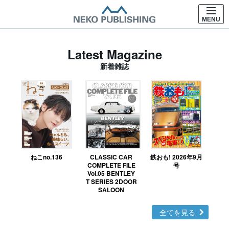
MENU
Latest Magazine
新着雑誌
ねこno.136
CLASSIC CAR
鉄おも! 2026年9月
Ｎ
COMPLETE FILE
号
Vol.05 BENTLEY
MO
T SERIES 2DOOR
SALOON
全てを見る