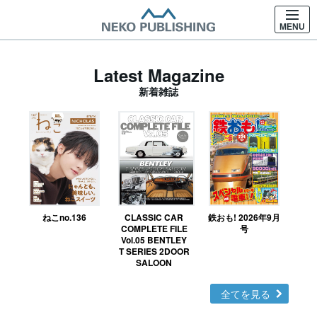
MENU
Latest Magazine
新着雑誌
ねこno.136
CLASSIC CAR
鉄おも! 2026年9月
Ｎ
COMPLETE FILE
号
Vol.05 BENTLEY
MO
T SERIES 2DOOR
SALOON
全てを見る