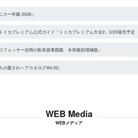
カー年鑑 2026』
ミカプレミアム公式ガイド『トミカプレミアム大全2』3/23発売予定
ロフェッサー吉岡の私有貨車図鑑 令和復刻増補版』
の愛されヘアカタログVol.32』
WEB Media
WEBメディア