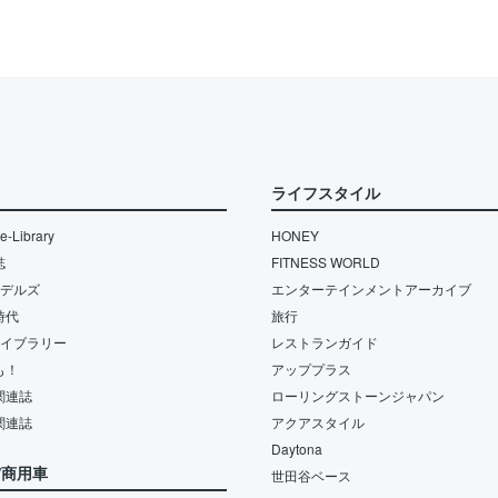
ライフスタイル
-Library
HONEY
誌
FITNESS WORLD
モデルズ
エンターテインメントアーカイブ
時代
旅行
ライブラリー
レストランガイド
も！
アッププラス
関連誌
ローリングストーンジャパン
関連誌
アクアスタイル
Daytona
/商用車
世田谷ベース