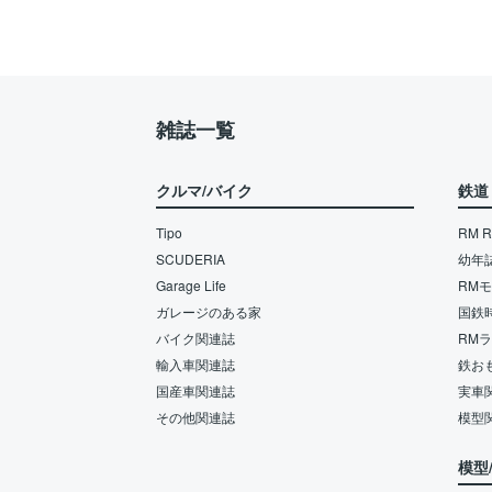
雑誌一覧
クルマ/バイク
鉄道
Tipo
RM Re
SCUDERIA
幼年
Garage Life
RM
ガレージのある家
国鉄
バイク関連誌
RM
輸入車関連誌
鉄お
国産車関連誌
実車
その他関連誌
模型
模型