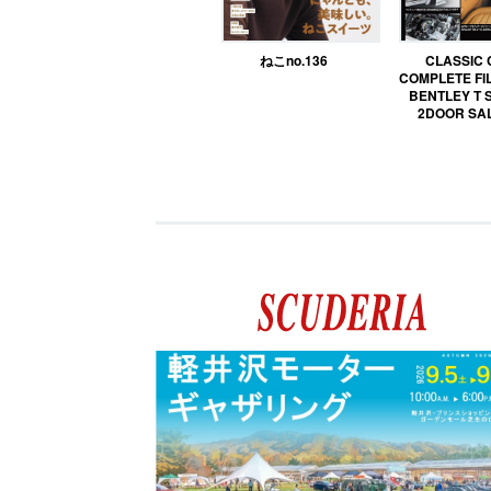
ねこno.136
CLASSIC
COMPLETE FIL
BENTLEY T 
2DOOR SA