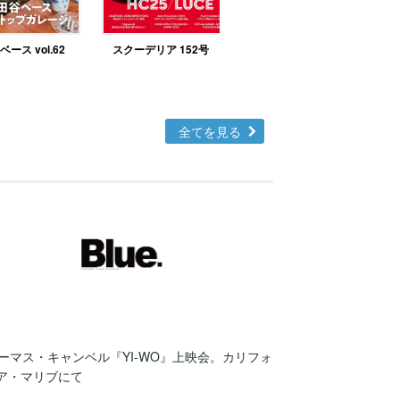
ース vol.62
スクーデリア 152号
北欧テイストの部屋づ
くりno.48
全てを見る