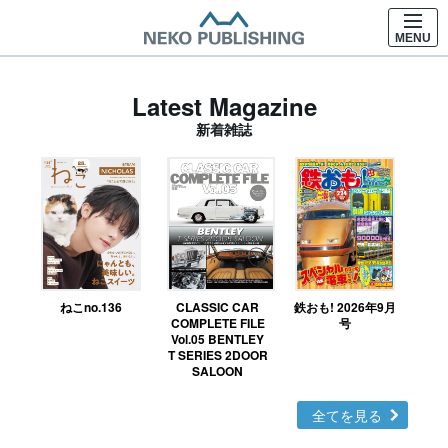
MENU
Latest Magazine
新着雑誌
ねこno.136
CLASSIC CAR
鉄おも! 2026年9月
Ｎ
COMPLETE FILE
号
Vol.05 BENTLEY
MO
T SERIES 2DOOR
SALOON
全てを見る