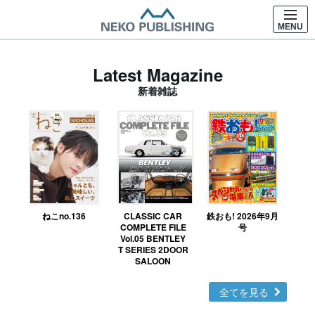
MENU
Latest Magazine
新着雑誌
ねこno.136
CLASSIC CAR
鉄おも! 2026年9月
Ｎ
COMPLETE FILE
号
Vol.05 BENTLEY
MO
T SERIES 2DOOR
SALOON
全てを見る