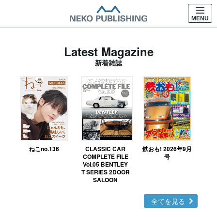
MENU
Latest Magazine
新着雑誌
ねこno.136
CLASSIC CAR
鉄おも! 2026年9月
Ｎ
COMPLETE FILE
号
Vol.05 BENTLEY
MO
T SERIES 2DOOR
SALOON
全てを見る