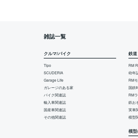
雑誌一覧
クルマ/バイク
鉄道
Tipo
RM Re
SCUDERIA
幼年
Garage Life
RM
ガレージのある家
国鉄
バイク関連誌
RM
輸入車関連誌
鉄お
国産車関連誌
実車
その他関連誌
模型
模型