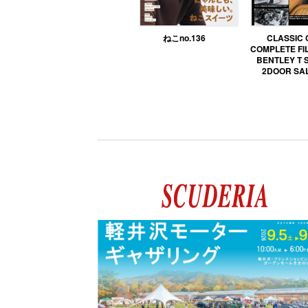
ねこno.136
CLASSIC
COMPLETE FIL
BENTLEY T 
2DOOR SA