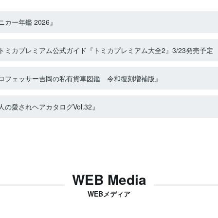
カー年鑑 2026』
ミカプレミアム公式ガイド『トミカプレミアム大全2』3/23発売予定
ロフェッサー吉岡の私有貨車図鑑 令和復刻増補版』
の愛されヘアカタログVol.32』
WEB Media
WEBメディア