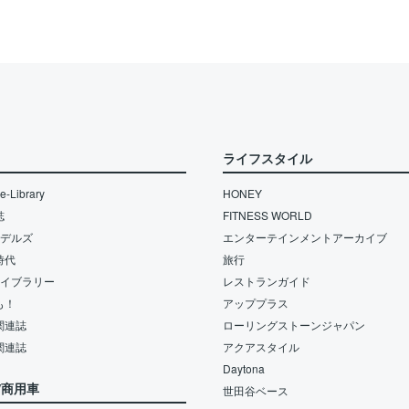
ライフスタイル
-Library
HONEY
誌
FITNESS WORLD
モデルズ
エンターテインメントアーカイブ
時代
旅行
ライブラリー
レストランガイド
も！
アッププラス
関連誌
ローリングストーンジャパン
関連誌
アクアスタイル
Daytona
/商用車
世田谷ベース