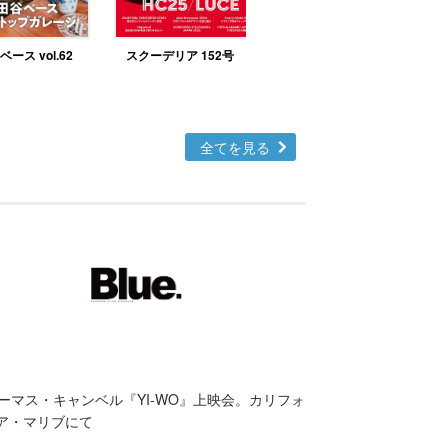
ース vol.62
スクーデリア 152号
北欧テイストの部屋づ
くりno.48
全てを見る