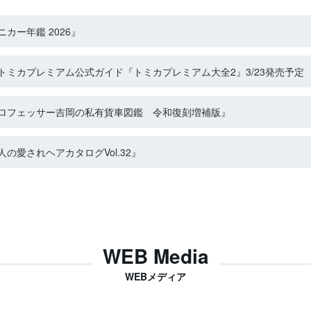
カー年鑑 2026』
ミカプレミアム公式ガイド『トミカプレミアム大全2』3/23発売予定
ロフェッサー吉岡の私有貨車図鑑 令和復刻増補版』
の愛されヘアカタログVol.32』
WEB Media
WEBメディア