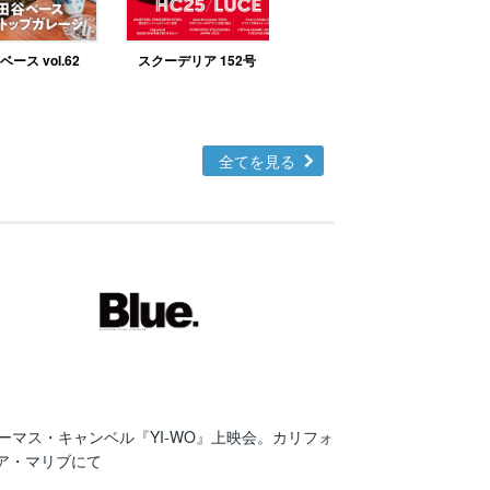
ース vol.62
スクーデリア 152号
北欧テイストの部屋づ
くりno.48
全てを見る