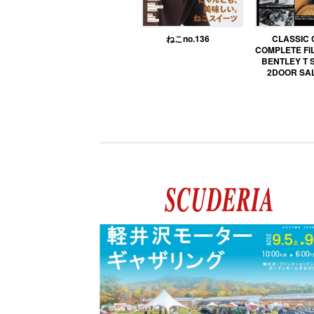
ねこno.136
CLASSIC
COMPLETE FIL
BENTLEY T 
2DOOR SA