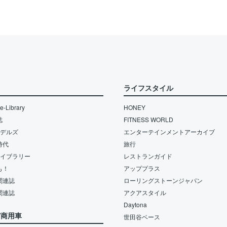
ライフスタイル
-Library
HONEY
誌
FITNESS WORLD
モデルズ
エンターテインメントアーカイブ
時代
旅行
ライブラリー
レストランガイド
も！
アッププラス
関連誌
ローリングストーンジャパン
関連誌
アクアスタイル
Daytona
/商用車
世田谷ベース