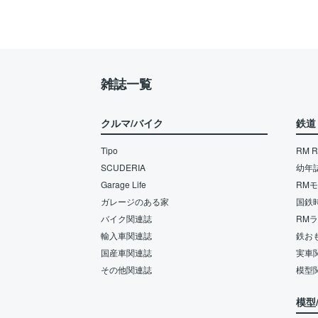
雑誌一覧
クルマ/バイク
鉄道
Tipo
RM Re
SCUDERIA
幼年
Garage Life
RM
ガレージのある家
国鉄
バイク関連誌
RM
輸入車関連誌
鉄お
国産車関連誌
実車
その他関連誌
模型
模型