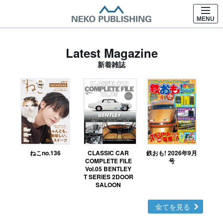
MENU
Latest Magazine
新着雑誌
ねこno.136
CLASSIC CAR
鉄おも! 2026年9月
Ｎ
COMPLETE FILE
号
Vol.05 BENTLEY
MO
T SERIES 2DOOR
SALOON
全てを見る