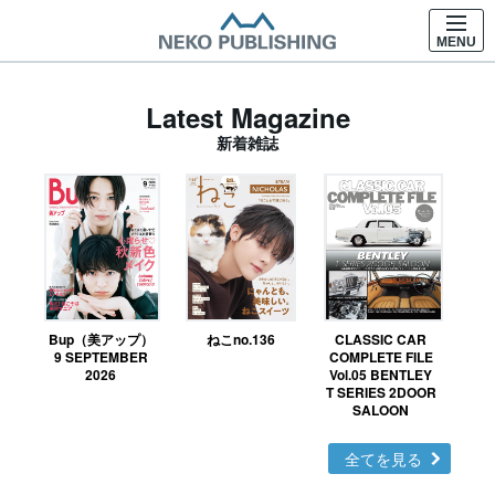
MENU
Latest Magazine
新着雑誌
Bup（美アップ）
ねこno.136
CLASSIC CAR
鉄お
9 SEPTEMBER
COMPLETE FILE
2026
Vol.05 BENTLEY
T SERIES 2DOOR
SALOON
全てを見る