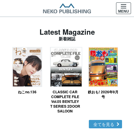
MENU
Latest Magazine
新着雑誌
ねこno.136
CLASSIC CAR
鉄おも! 2026年9月
Ｎ
COMPLETE FILE
号
Vol.05 BENTLEY
MO
T SERIES 2DOOR
SALOON
全てを見る