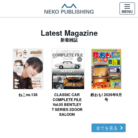
MENU
Latest Magazine
新着雑誌
ねこno.136
CLASSIC CAR
鉄おも! 2026年9月
Ｎ
COMPLETE FILE
号
Vol.05 BENTLEY
MO
T SERIES 2DOOR
SALOON
全てを見る