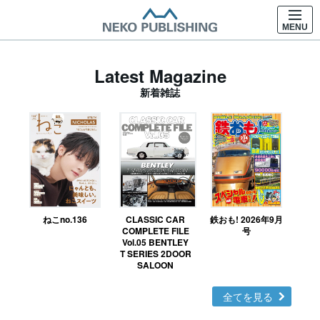
MENU
Latest Magazine
新着雑誌
ねこno.136
CLASSIC CAR
鉄おも! 2026年9月
Ｎ
COMPLETE FILE
号
Vol.05 BENTLEY
MO
T SERIES 2DOOR
SALOON
全てを見る