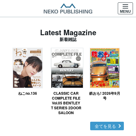
MENU
Latest Magazine
新着雑誌
ねこno.136
CLASSIC CAR
鉄おも! 2026年9月
Ｎ
COMPLETE FILE
号
Vol.05 BENTLEY
MO
T SERIES 2DOOR
SALOON
全てを見る